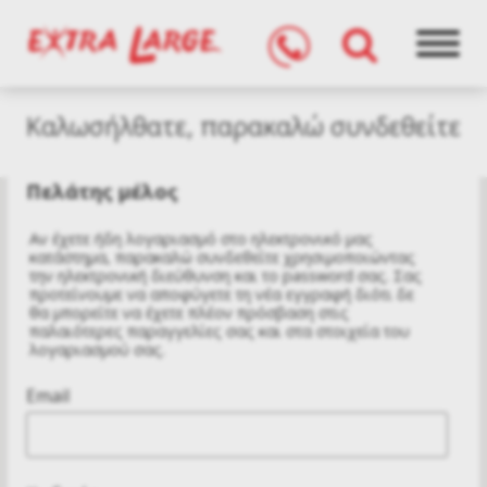
Καλωσήλθατε, παρακαλώ συνδεθείτε
Πελάτης μέλος
Αν έχετε ήδη λογαριασμό στο ηλεκτρονικό μας
κατάστημα, παρακαλώ συνδεθείτε χρησιμοποιώντας
την ηλεκτρονική διεύθυνση και το password σας. Σας
προτείνουμε να αποφύγετε τη νέα εγγραφή διότι δε
θα μπορείτε να έχετε πλέον πρόσβαση στις
παλαιότερες παραγγελίες σας και στα στοιχεία του
λογαριασμού σας.
Email