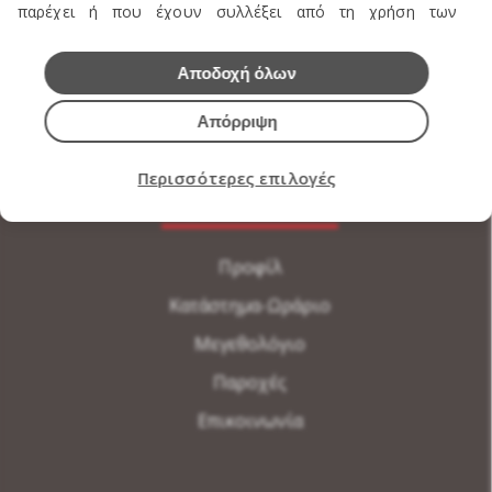
Εσώρουχα Ανδρικά
παρέχει ή που έχουν συλλέξει από τη χρήση των
υπηρεσιών τους.
Εσώρουχα Γυναικεία
Αποδοχή όλων
Αξεσουάρ Ανδρικά
Απόρριψη
Αξεσουάρ Γυναικεία
Περισσότερες επιλογές
Η ΕΤΑΙΡΕΙΑ ΜΑΣ
Προφίλ
Κατάστημα-Ωράριο
Μεγεθολόγιο
Παροχές
Επικοινωνία