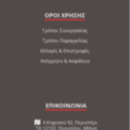
ΟΡΟΙ ΧΡΗΣΗΣ
Τρόποι Συνεργασίας
Τρόποι Παραγγελίας
Αλλαγές & Επιστροφές
Απόρρητο & Ασφάλεια
ΕΠΙΚΟΙΝΩΝΙΑ
Λ.Κηφισού 92, Περιστέρι
TK 12132, Περιστέρι, Αθήνα