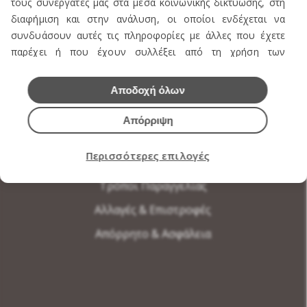
τους συνεργάτες μας στα μέσα κοινωνικής δικτύωσης, στη
διαφήμιση και στην ανάλυση, οι οποίοι ενδέχεται να
Παροχές
συνδυάσουν αυτές τις πληροφορίες με άλλες που έχετε
Επικοινωνία
παρέχει ή που έχουν συλλέξει από τη χρήση των
υπηρεσιών τους.
Αποδοχή όλων
Απόρριψη
ΟΡΟΙ ΧΡΗΣΗΣ
Περισσότερες επιλογές
Τρόποι Συνεργασίας
Τρόποι Παραγγελίας
Αλλαγές & Επιστροφές
Απόρρητο & Ασφάλεια