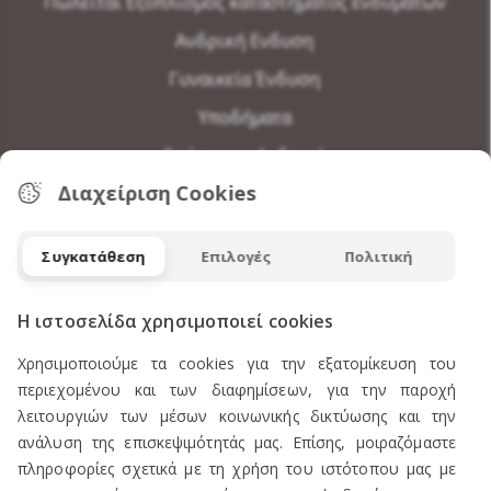
Πωλείται Εξοπλισμός καταστήματος ενδυμάτων
Ανδρική Ενδυση
Γυναικεία Ένδυση
Υποδήματα
Εσώρουχα Ανδρικά
Διαχείριση Cookies
Εσώρουχα Γυναικεία
Αξεσουάρ Ανδρικά
Συγκατάθεση
Επιλογές
Πολιτική
Αξεσουάρ Γυναικεία
Η ιστοσελίδα χρησιμοποιεί cookies
Η ΕΤΑΙΡΕΙΑ ΜΑΣ
Χρησιμοποιούμε τα cookies για την εξατομίκευση του
περιεχομένου και των διαφημίσεων, για την παροχή
Προφίλ
λειτουργιών των μέσων κοινωνικής δικτύωσης και την
ανάλυση της επισκεψιμότητάς μας. Επίσης, μοιραζόμαστε
Κατάστημα-Ωράριο
πληροφορίες σχετικά με τη χρήση του ιστότοπου μας με
Μεγεθολόγιο