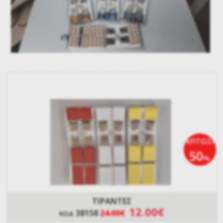
ΕΚΠΤΩΣΗ
50
%
ΤΙΡΑΝΤΕΣ
12.00€
38158
24.00€
ΚΩΔ