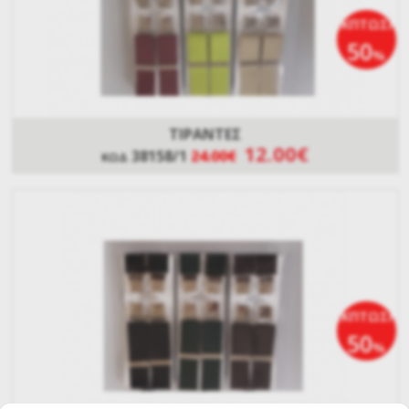
ΕΚΠΤΩΣΗ
50
%
ΤΙΡΑΝΤΕΣ
12.00€
38158/1
24.00€
ΚΩΔ
ΕΚΠΤΩΣΗ
50
%