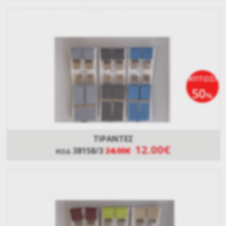
ΕΚΠΤΩΣΗ
50
%
ΤΙΡΑΝΤΕΣ
12.00€
38158/3
24.00€
ΚΩΔ