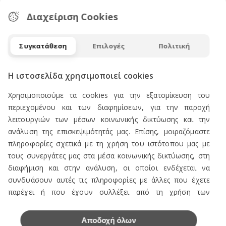
ΤΙΡΑΝΤΕΣ
Διαχείριση Cookies
12.00€
38158/2
24.00€
ΚΩΔ
Συγκατάθεση
Επιλογές
Πολιτική
Η ιστοσελίδα χρησιμοποιεί cookies
Χρησιμοποιούμε τα cookies για την εξατομίκευση του
περιεχομένου και των διαφημίσεων, για την παροχή
ΕΚΠΤΩΣΗ
λειτουργιών των μέσων κοινωνικής δικτύωσης και την
50
%
ανάλυση της επισκεψιμότητάς μας. Επίσης, μοιραζόμαστε
πληροφορίες σχετικά με τη χρήση του ιστότοπου μας με
τους συνεργάτες μας στα μέσα κοινωνικής δικτύωσης, στη
διαφήμιση και στην ανάλυση, οι οποίοι ενδέχεται να
ΤΙΡΑΝΤΕΣ
12.00€
συνδυάσουν αυτές τις πληροφορίες με άλλες που έχετε
38159
24.00€
ΚΩΔ
παρέχει ή που έχουν συλλέξει από τη χρήση των
υπηρεσιών τους.
Αποδοχή όλων