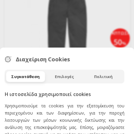
ΕΚΠΤΩΣΗ
50
%
Διαχείριση Cookies
ΠΑΝΤΕΛΟΝΙ ΤΣΙΝΟΣ 98%BAMB - 2%EL
24.00€
39347
48.00€
ΚΩΔ
Συγκατάθεση
Επιλογές
Πολιτική
Η ιστοσελίδα χρησιμοποιεί cookies
Χρησιμοποιούμε τα cookies για την εξατομίκευση του
περιεχομένου και των διαφημίσεων, για την παροχή
λειτουργιών των μέσων κοινωνικής δικτύωσης και την
ανάλυση της επισκεψιμότητάς μας. Επίσης, μοιραζόμαστε
ΕΚΠΤΩΣΗ