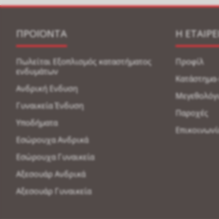
ΠΡΟΪΟΝΤΑ
Η ΕΤΑΙΡΕ
Πωλείται Εξοπλισμός καταστήματος
Προφίλ
ενδυμάτων
Κατάστημα
Ανδρική Ενδυση
Μεγεθολόγ
Γυναικεία Ένδυση
Παροχές
Υποδήματα
Επικοινωνί
Εσώρουχα Ανδρικά
Εσώρουχα Γυναικεία
Αξεσουάρ Ανδρικά
Αξεσουάρ Γυναικεία