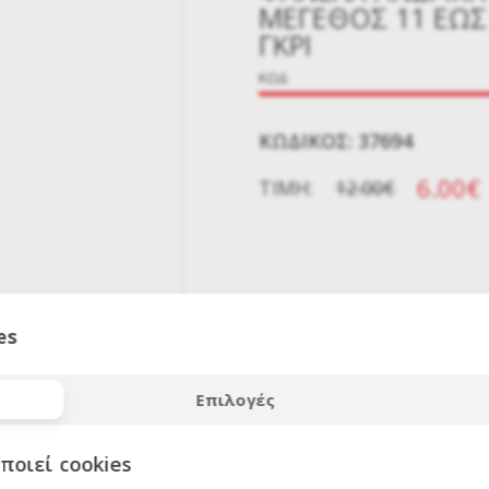
ΜΕΓΕΘΟΣ 11 ΈΩΣ
ΓΚΡΙ
ΚΩΔ
KΩΔΙΚΌΣ: 37694
6.00€
ΤΙΜΉ:
12.00€
es
ΕΚΠΤΩΣΗ
50
Επιλογές
%
ποιεί cookies