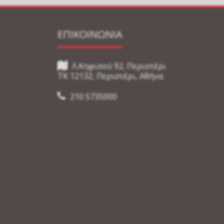
ΕΠΙΚΟΙΝΩΝΙΑ
Λ.Κηφισού 92, Περιστέρι
TK 12132, Περιστέρι, Αθήνα
210 5735000