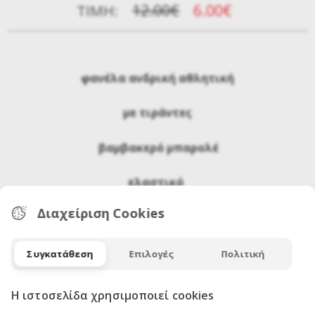
12.00€
6.00€
ΤΙΜΉ:
φανέλα ανδρική αθλητική
με τιράντες
βαμβακερό μπαρολέ
ελαστικό
Διαχείριση Cookies
μεγάλα μεγέθη 7 έως 12XL
Συγκατάθεση
Επιλογές
Πολιτική
Η ιστοσελίδα χρησιμοποιεί cookies