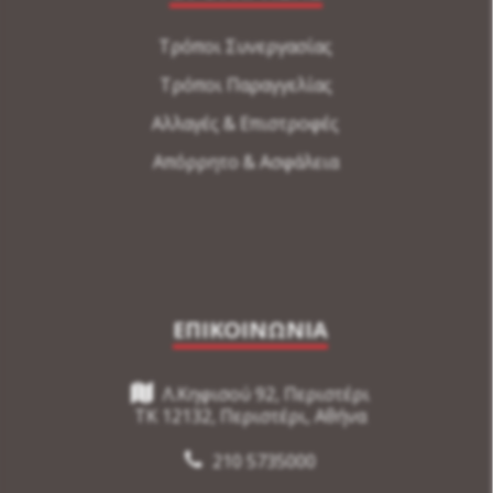
Τρόποι Συνεργασίας
Τρόποι Παραγγελίας
Αλλαγές & Επιστροφές
Απόρρητο & Ασφάλεια
ΕΠΙΚΟΙΝΩΝΙΑ
Λ.Κηφισού 92, Περιστέρι
TK 12132, Περιστέρι, Αθήνα
210 5735000