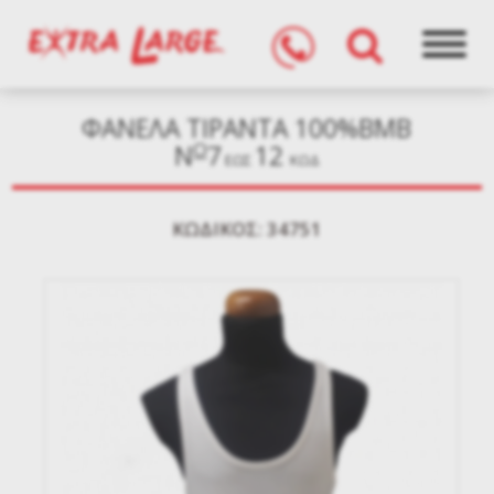
ΦΑΝΕΛΑ ΤΙΡΑΝΤΑ 100%ΒΜΒ
O
N
7
12
ΈΩΣ
ΚΩΔ
KΩΔΙΚΌΣ: 34751