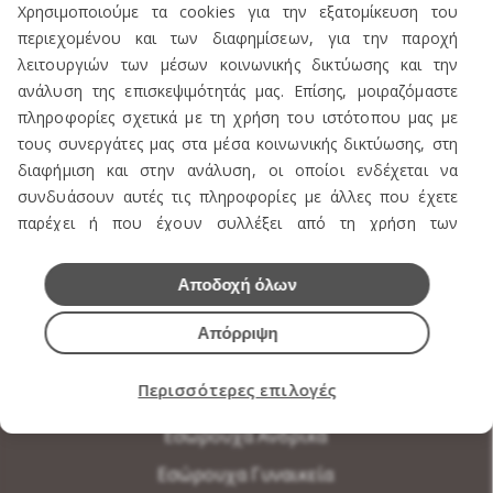
Χρησιμοποιούμε τα cookies για την εξατομίκευση του
περιεχομένου και των διαφημίσεων, για την παροχή
λειτουργιών των μέσων κοινωνικής δικτύωσης και την
ανάλυση της επισκεψιμότητάς μας. Επίσης, μοιραζόμαστε
ΕΠΙΚΟΙΝΩΝΙΑ
πληροφορίες σχετικά με τη χρήση του ιστότοπου μας με
τους συνεργάτες μας στα μέσα κοινωνικής δικτύωσης, στη
διαφήμιση και στην ανάλυση, οι οποίοι ενδέχεται να
συνδυάσουν αυτές τις πληροφορίες με άλλες που έχετε
ΠΡΟΪΟΝΤΑ
παρέχει ή που έχουν συλλέξει από τη χρήση των
υπηρεσιών τους.
Πωλείται Εξοπλισμός καταστήματος ενδυμάτων
Αποδοχή όλων
Ανδρική Ενδυση
Απόρριψη
Γυναικεία Ένδυση
Περισσότερες επιλογές
Υποδήματα
Εσώρουχα Ανδρικά
Εσώρουχα Γυναικεία