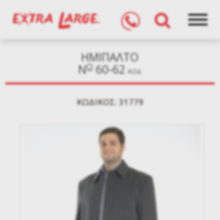
ΗΜΙΠΑΛΤΟ
O
N
60-62
ΚΩΔ
KΩΔΙΚΌΣ: 31779