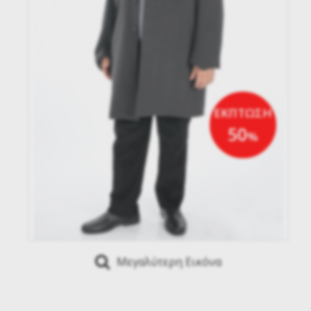
ΕΚΠΤΩΣΗ
50
%
Μεγαλύτερη Εικόνα