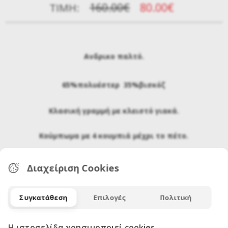
160.00€
80.00€
ΤΙΜΉ:
Ανδρικο παλτό.
65%πολυέστερ 35%βισκόζ
Κλασική γραμμή με κλειστό γιακά.
Κούμπωμα με 4 κουμπιά μέχρι το πέτο.
Όρθιες τσέπες εξωτερικές & δύο εσωτερικές.
Διαχείριση Cookies
Μεγέθη 60-62
Συγκατάθεση
Επιλογές
Πολιτική
Η ιστοσελίδα χρησιμοποιεί cookies