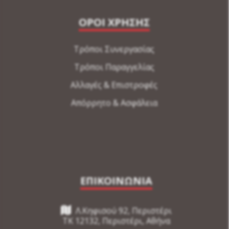
ΟΡΟΙ ΧΡΗΣΗΣ
Τρόποι Συνεργασίας
Τρόποι Παραγγελίας
Αλλαγές & Επιστροφές
Απόρρητο & Ασφάλεια
ΕΠΙΚΟΙΝΩΝΙΑ
Λ.Κηφισού 92, Περιστέρι
TK 12132, Περιστέρι, Αθήνα