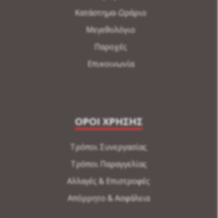
Κατάστημα-Ωράριο
Μεγεθολόγιο
Παροχές
Επικοινωνία
ΟΡΟΙ ΧΡΗΣΗΣ
Τρόποι Συνεργασίας
Τρόποι Παραγγελίας
Αλλαγές & Επιστροφές
Απόρρητο & Ασφάλεια