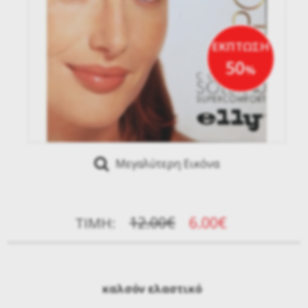
ΕΚΠΤΩΣΗ
50
%
Μεγαλύτερη Εικόνα
12.00€
6.00€
ΤΙΜΉ:
καλσόν ελαστικό