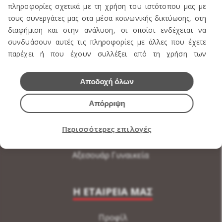
ΠΡΟΪΟΝΤΑ
πληροφορίες σχετικά με τη χρήση του ιστότοπου μας με
τους συνεργάτες μας στα μέσα κοινωνικής δικτύωσης, στη
διαφήμιση και στην ανάλυση, οι οποίοι ενδέχεται να
Πωλείται Εξοπλισμός καταστήματος ενδυμάτων
συνδυάσουν αυτές τις πληροφορίες με άλλες που έχετε
Ανδρική Ενδυση
παρέχει ή που έχουν συλλέξει από τη χρήση των
υπηρεσιών τους.
Γυναικεία Ένδυση
Αποδοχή όλων
Υποδήματα
Εσώρουχα Ανδρικά
Απόρριψη
Εσώρουχα Γυναικεία
Περισσότερες επιλογές
Αξεσουάρ Ανδρικά
Αξεσουάρ Γυναικεία
Η ΕΤΑΙΡΕΙΑ ΜΑΣ
Προφίλ