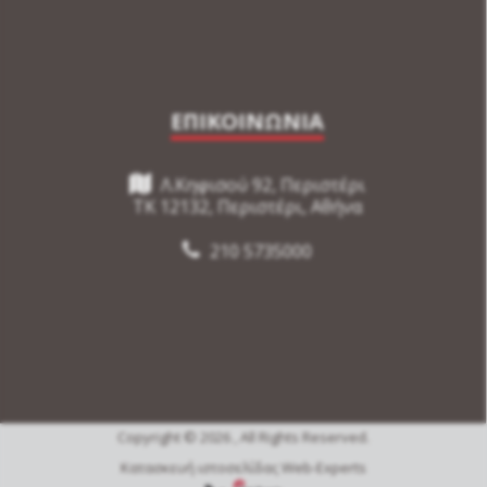
ΕΠΙΚΟΙΝΩΝΙΑ
Λ.Κηφισού 92, Περιστέρι
TK 12132, Περιστέρι, Αθήνα
210 5735000
Copyright © 2026 , All Rights Reserved.
Κατασκευή ιστοσελίδας Web-Experts