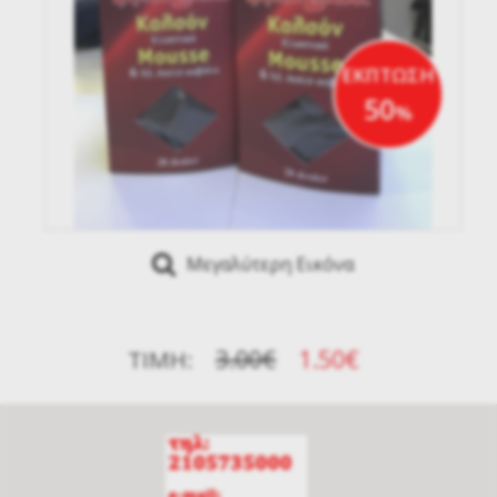
ΕΚΠΤΩΣΗ
50
%
Μεγαλύτερη Εικόνα
3.00€
1.50€
ΤΙΜΉ: