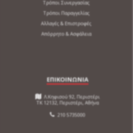
Τρόποι Συνεργασίας
Τρόποι Παραγγελίας
Αλλαγές & Επιστροφές
Απόρρητο & Ασφάλεια
ΕΠΙΚΟΙΝΩΝΙΑ
Λ.Κηφισού 92, Περιστέρι
TK 12132, Περιστέρι, Αθήνα
210 5735000