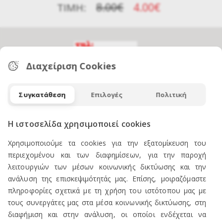
8.00€
4.00€
ΤΙΜΉ:
Διαχείριση Cookies
Συγκατάθεση
Επιλογές
Πολιτική
ΕΠΙΚΟΙΝΩΝΙΑ
Η ιστοσελίδα χρησιμοποιεί cookies
Χρησιμοποιούμε τα cookies για την εξατομίκευση του
ΠΡΟΪΟΝΤΑ
περιεχομένου και των διαφημίσεων, για την παροχή
λειτουργιών των μέσων κοινωνικής δικτύωσης και την
ανάλυση της επισκεψιμότητάς μας. Επίσης, μοιραζόμαστε
Πωλείται Εξοπλισμός καταστήματος ενδυμάτων
πληροφορίες σχετικά με τη χρήση του ιστότοπου μας με
Ανδρική Ενδυση
τους συνεργάτες μας στα μέσα κοινωνικής δικτύωσης, στη
Γυναικεία Ένδυση
διαφήμιση και στην ανάλυση, οι οποίοι ενδέχεται να