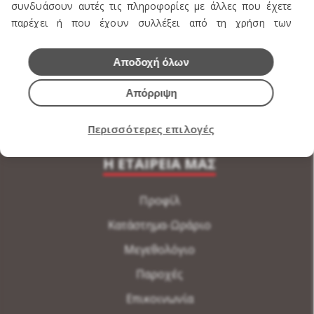
συνδυάσουν αυτές τις πληροφορίες με άλλες που έχετε
Υποδήματα
παρέχει ή που έχουν συλλέξει από τη χρήση των
Εσώρουχα Ανδρικά
υπηρεσιών τους.
Εσώρουχα Γυναικεία
Αποδοχή όλων
Αξεσουάρ Ανδρικά
Απόρριψη
Αξεσουάρ Γυναικεία
Περισσότερες επιλογές
Η ΕΤΑΙΡΕΙΑ ΜΑΣ
Προφίλ
Κατάστημα-Ωράριο
Μεγεθολόγιο
Παροχές
Επικοινωνία