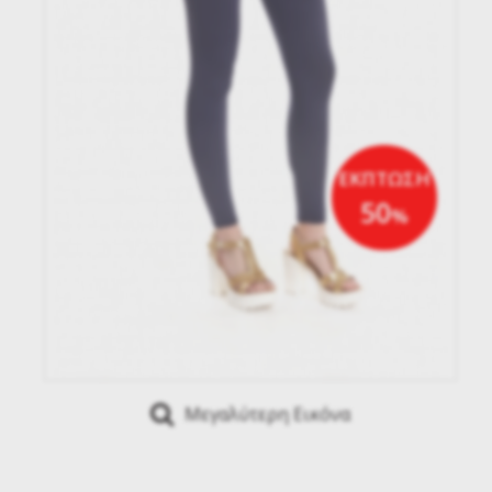
ΕΚΠΤΩΣΗ
50
%
Μεγαλύτερη Εικόνα