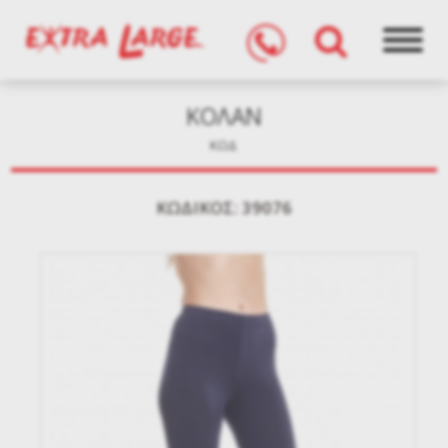
ΚΟΛΑΝ
ΚΩΔ
KΩΔΙΚΌΣ: 39076