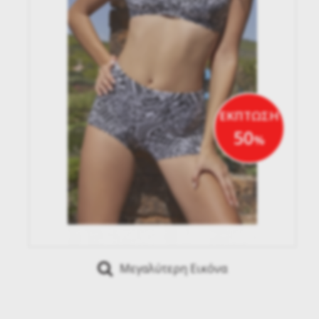
ΕΚΠΤΩΣΗ
50
%
Μεγαλύτερη Εικόνα