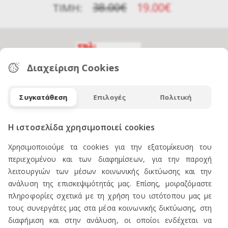
38.00€
19.00€
ΤΙΜΉ:
Διαχείριση Cookies
Συγκατάθεση
Επιλογές
Πολιτική
ΕΠΙΚΟΙΝΩΝΙΑ
Η ιστοσελίδα χρησιμοποιεί cookies
Χρησιμοποιούμε τα cookies για την εξατομίκευση του
ΠΡΟΪΟΝΤΑ
περιεχομένου και των διαφημίσεων, για την παροχή
λειτουργιών των μέσων κοινωνικής δικτύωσης και την
ανάλυση της επισκεψιμότητάς μας. Επίσης, μοιραζόμαστε
Πωλείται Εξοπλισμός καταστήματος ενδυμάτων
πληροφορίες σχετικά με τη χρήση του ιστότοπου μας με
Ανδρική Ενδυση
τους συνεργάτες μας στα μέσα κοινωνικής δικτύωσης, στη
Γυναικεία Ένδυση
διαφήμιση και στην ανάλυση, οι οποίοι ενδέχεται να