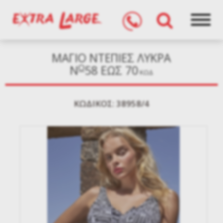
ΜΑΓΙΟ ΝΤΕΠΙΕΣ ΛΥΚΡΑ
O
Ν
58 ΕΩΣ 70
ΚΩΔ
KΩΔΙΚΌΣ: 38958/4