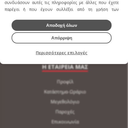
συνδυάσουν αυτές τις πληροφορίες με άλλες που έχετε
Υποδήματα
παρέχει ή που έχουν συλλέξει από τη χρήση των
Εσώρουχα Ανδρικά
υπηρεσιών τους.
Εσώρουχα Γυναικεία
Αποδοχή όλων
Αξεσουάρ Ανδρικά
Απόρριψη
Αξεσουάρ Γυναικεία
Περισσότερες επιλογές
Η ΕΤΑΙΡΕΙΑ ΜΑΣ
Προφίλ
Κατάστημα-Ωράριο
Μεγεθολόγιο
Παροχές
Επικοινωνία