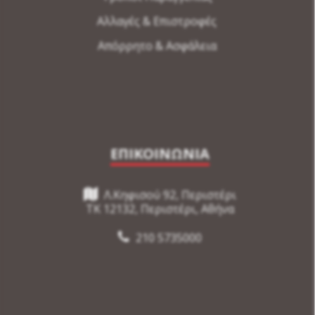
Αλλαγές & Επιστροφές
Απόρρητο & Ασφάλεια
ΕΠΙΚΟΙΝΩΝΙΑ
Λ.Κηφισού 92, Περιστέρι
TK 12132, Περιστέρι, Αθήνα
210 5735000