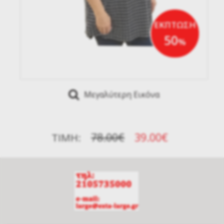
ΕΚΠΤΩΣΗ
50
%
Μεγαλύτερη Εικόνα
78.00€
39.00€
ΤΙΜΉ: