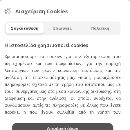
ΕΠΙΚΟΙΝΩΝΙΑ
Διαχείριση Cookies
Συγκατάθεση
Επιλογές
Πολιτική
ΠΡΟΪΟΝΤΑ
Η ιστοσελίδα χρησιμοποιεί cookies
Πωλείται Εξοπλισμός καταστήματος ενδυμάτων
Χρησιμοποιούμε τα cookies για την εξατομίκευση του
Ανδρική Ενδυση
περιεχομένου και των διαφημίσεων, για την παροχή
λειτουργιών των μέσων κοινωνικής δικτύωσης και την
Γυναικεία Ένδυση
ανάλυση της επισκεψιμότητάς μας. Επίσης, μοιραζόμαστε
Υποδήματα
πληροφορίες σχετικά με τη χρήση του ιστότοπου μας με
Εσώρουχα Ανδρικά
τους συνεργάτες μας στα μέσα κοινωνικής δικτύωσης, στη
διαφήμιση και στην ανάλυση, οι οποίοι ενδέχεται να
Εσώρουχα Γυναικεία
συνδυάσουν αυτές τις πληροφορίες με άλλες που έχετε
Αξεσουάρ Ανδρικά
παρέχει ή που έχουν συλλέξει από τη χρήση των
υπηρεσιών τους.
Αξεσουάρ Γυναικεία
Αποδοχή όλων