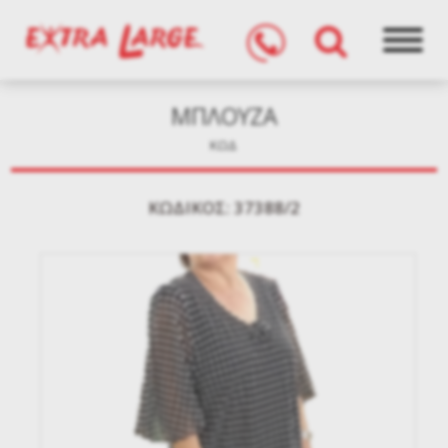
ΜΠΛΟΥΖΑ
ΚΩΔ
KΩΔΙΚΌΣ: 37388/2