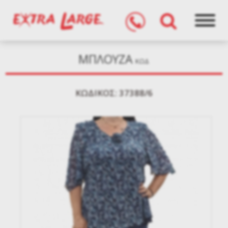
ΜΠΛΟΥΖΑ
ΚΩΔ
KΩΔΙΚΌΣ: 37388/6