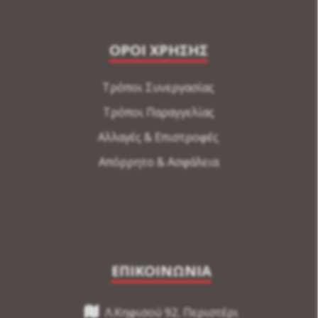
ΟΡΟΙ ΧΡΗΣΗΣ
Τρόποι Συνεργασίας
Τρόποι Παραγγελίας
Αλλαγές & Επιστροφές
Απόρρητο & Ασφάλεια
ΕΠΙΚΟΙΝΩΝΙΑ
Λ.Κηφισού 92, Περιστέρι