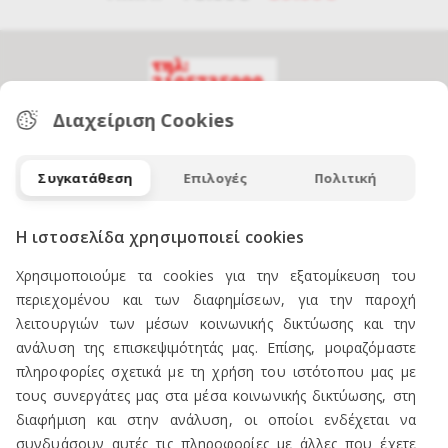
Διαχείριση Cookies
ΕΠΙΚΟΙΝΩΝΙΑ
Συγκατάθεση
Επιλογές
Πολιτική
Η ιστοσελίδα χρησιμοποιεί cookies
Χρησιμοποιούμε τα cookies για την εξατομίκευση του
ΠΡΟΪΟΝΤΑ
περιεχομένου και των διαφημίσεων, για την παροχή
λειτουργιών των μέσων κοινωνικής δικτύωσης και την
Πωλείται Εξοπλισμός καταστήματος ενδυμάτων
ανάλυση της επισκεψιμότητάς μας. Επίσης, μοιραζόμαστε
Ανδρική Ενδυση
πληροφορίες σχετικά με τη χρήση του ιστότοπου μας με
τους συνεργάτες μας στα μέσα κοινωνικής δικτύωσης, στη
Γυναικεία Ένδυση
διαφήμιση και στην ανάλυση, οι οποίοι ενδέχεται να
Υποδήματα
συνδυάσουν αυτές τις πληροφορίες με άλλες που έχετε