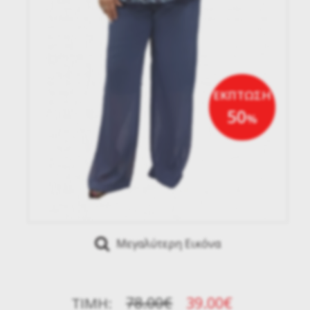
ΕΚΠΤΩΣΗ
50
%
Μεγαλύτερη Εικόνα
78.00€
39.00€
ΤΙΜΉ: