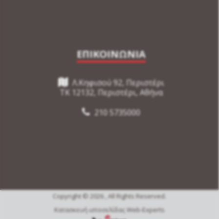
ΕΠΙΚΟΙΝΩΝΙΑ
Λ.Κηφισού 92, Περιστέρι
TK 12132, Περιστέρι, Αθήνα
210 5735000
Copyright © 2026 , All Rights Reserved.
Κατασκευή ιστοσελίδας Web-Experts