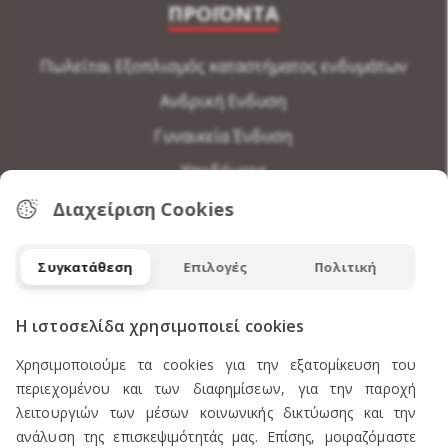
ΠΡΟΪΟΝΤΑ
Πωλείται Εξοπλισμός καταστήματος ενδυμάτων
Ανδρική Ενδυση
Γυναικεία Ένδυση
Υποδήματα
Εσώρουχα Ανδρικά
Διαχείριση Cookies
Εσώρουχα Γυναικεία
Συγκατάθεση
Επιλογές
Πολιτική
Αξεσουάρ Ανδρικά
Αξεσουάρ Γυναικεία
Η ιστοσελίδα χρησιμοποιεί cookies
Χρησιμοποιούμε τα cookies για την εξατομίκευση του
Η ΕΤΑΙΡΕΙΑ ΜΑΣ
περιεχομένου και των διαφημίσεων, για την παροχή
λειτουργιών των μέσων κοινωνικής δικτύωσης και την
ανάλυση της επισκεψιμότητάς μας. Επίσης, μοιραζόμαστε
Προφίλ