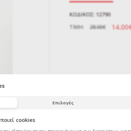
KΩΔΙΚΌΣ: 12790
14.00
ΤΙΜΉ:
28.00€
es
ΕΚΠΤΩΣΗ
50
%
Επιλογές
ποιεί cookies