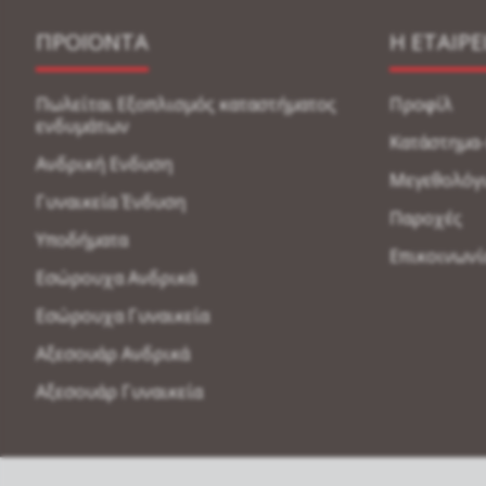
ΠΡΟΪΟΝΤΑ
Η ΕΤΑΙΡΕ
Πωλείται Εξοπλισμός καταστήματος
Προφίλ
ενδυμάτων
Κατάστημα
Ανδρική Ενδυση
Μεγεθολόγ
Γυναικεία Ένδυση
Παροχές
Υποδήματα
Επικοινωνί
Εσώρουχα Ανδρικά
Εσώρουχα Γυναικεία
Αξεσουάρ Ανδρικά
Αξεσουάρ Γυναικεία