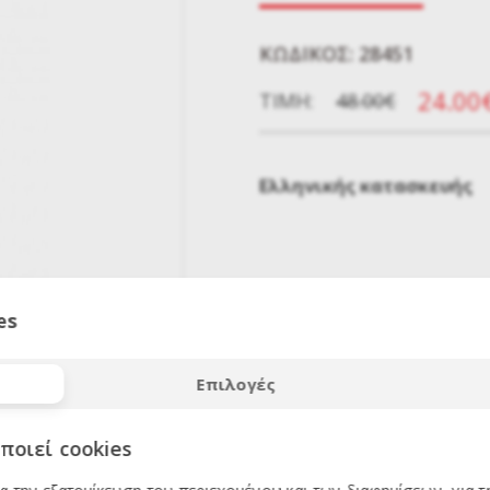
KΩΔΙΚΌΣ: 28451
24.00
ΤΙΜΉ:
48.00€
Ελληνικής κατασκευής
es
ΕΚΠΤΩΣΗ
50
%
Επιλογές
ποιεί cookies