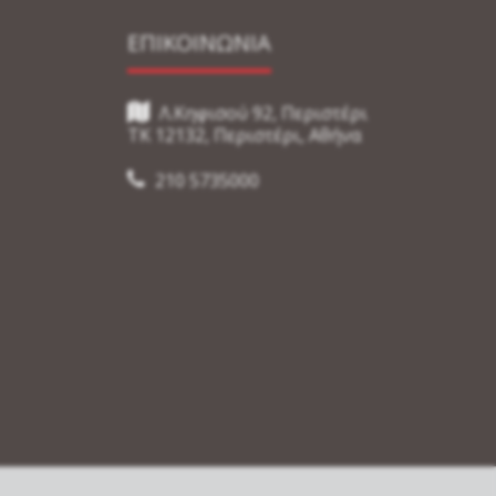
ΕΠΙΚΟΙΝΩΝΙΑ
Λ.Κηφισού 92, Περιστέρι
TK 12132, Περιστέρι, Αθήνα
210 5735000