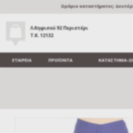
Ωράριο καταστήματος: Δευτέρα, 
Λ.Κηφισού 92 Περιστέρι
Τ.Κ. 12132
ΕΤΑΙΡΕΙΑ
ΠΡΟΪΟΝΤΑ
ΚΑΤΑΣΤΗΜΑ-Ω