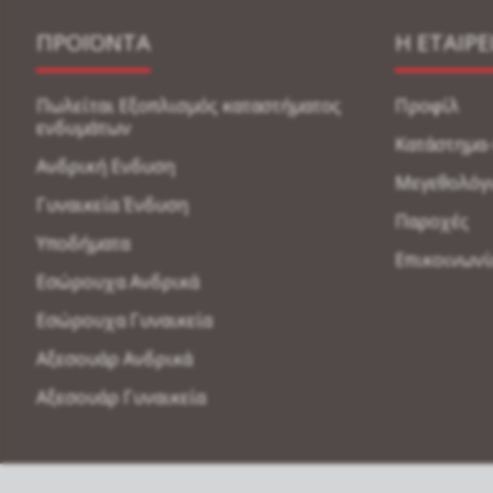
ΠΡΟΪΟΝΤΑ
Η ΕΤΑΙΡΕ
Πωλείται Εξοπλισμός καταστήματος
Προφίλ
ενδυμάτων
Κατάστημα
Ανδρική Ενδυση
Μεγεθολόγ
Γυναικεία Ένδυση
Παροχές
Υποδήματα
Επικοινωνί
Εσώρουχα Ανδρικά
Εσώρουχα Γυναικεία
Αξεσουάρ Ανδρικά
Αξεσουάρ Γυναικεία