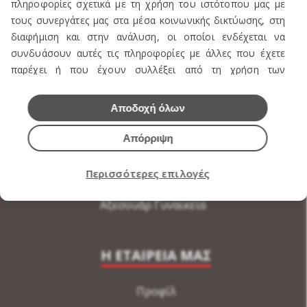
ΠΡΟΪΟΝΤΑ
πληροφορίες σχετικά με τη χρήση του ιστότοπου μας με
τους συνεργάτες μας στα μέσα κοινωνικής δικτύωσης, στη
Πωλείται Εξοπλισμός καταστήματος ενδυμάτων
διαφήμιση και στην ανάλυση, οι οποίοι ενδέχεται να
συνδυάσουν αυτές τις πληροφορίες με άλλες που έχετε
Ανδρική Ενδυση
παρέχει ή που έχουν συλλέξει από τη χρήση των
Γυναικεία Ένδυση
υπηρεσιών τους.
Υποδήματα
Αποδοχή όλων
Εσώρουχα Ανδρικά
Απόρριψη
Εσώρουχα Γυναικεία
Περισσότερες επιλογές
Αξεσουάρ Ανδρικά
Αξεσουάρ Γυναικεία
Η ΕΤΑΙΡΕΙΑ ΜΑΣ
Προφίλ