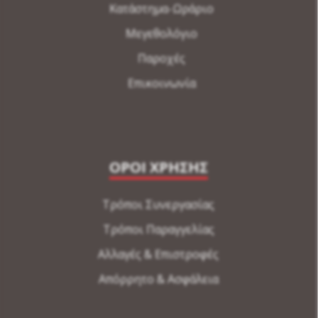
Κατάστημα-Ωράριο
Μεγεθολόγιο
Παροχές
Επικοινωνία
ΟΡΟΙ ΧΡΗΣΗΣ
Τρόποι Συνεργασίας
Τρόποι Παραγγελίας
Αλλαγές & Επιστροφές
Απόρρητο & Ασφάλεια