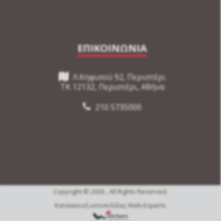
ΕΠΙΚΟΙΝΩΝΙΑ
Λ.Κηφισού 92, Περιστέρι
TK 12132, Περιστέρι, Αθήνα
210 5735000
Copyright © 2026 , All Rights Reserved.
Κατασκευή ιστοσελίδας Web-Experts