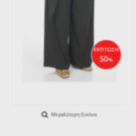
ΕΚΠΤΩΣΗ
50
%
Μεγαλύτερη Εικόνα