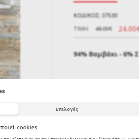
KΩΔΙΚΌΣ: 37530
24.00
ΤΙΜΉ:
48.00€
94% Βαμβάκι - 6% 
es
ΕΚΠΤΩΣΗ
50
%
Επιλογές
ποιεί cookies