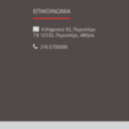
ΕΠΙΚΟΙΝΩΝΙΑ
Λ.Κηφισού 92, Περιστέρι
TK 12132, Περιστέρι, Αθήνα
210 5735000