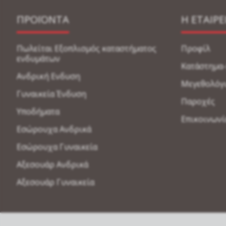
ΠΡΟΪΟΝΤΑ
Η ΕΤΑΙΡΕ
Πωλείται Εξοπλισμός καταστήματος
Προφίλ
ενδυμάτων
Κατάστημα
Ανδρική Ενδυση
Μεγεθολόγ
Γυναικεία Ένδυση
Παροχές
Υποδήματα
Επικοινωνί
Εσώρουχα Ανδρικά
Εσώρουχα Γυναικεία
Αξεσουάρ Ανδρικά
Αξεσουάρ Γυναικεία