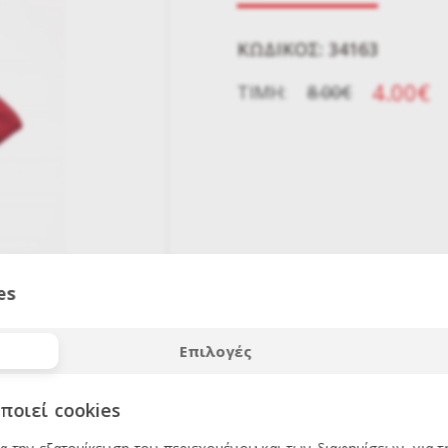
KΩΔΙΚΌΣ: 34163
4.00€
ΤΙΜΉ:
8.00€
es
ΕΚΠΤΩΣΗ
50
%
Επιλογές
ποιεί cookies