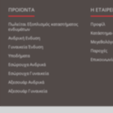
ΠΡΟΪΟΝΤΑ
Η ΕΤΑΙΡΕ
Πωλείται Εξοπλισμός καταστήματος
Προφίλ
ενδυμάτων
Κατάστημα
Ανδρική Ενδυση
Μεγεθολόγ
Γυναικεία Ένδυση
Παροχές
Υποδήματα
Επικοινωνί
Εσώρουχα Ανδρικά
Εσώρουχα Γυναικεία
Αξεσουάρ Ανδρικά
Αξεσουάρ Γυναικεία