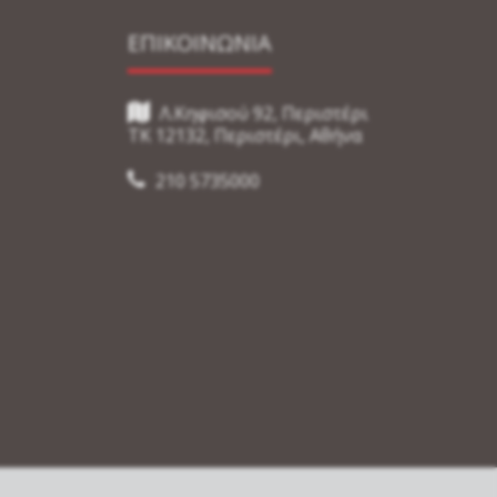
ΕΠΙΚΟΙΝΩΝΙΑ
Λ.Κηφισού 92, Περιστέρι
TK 12132, Περιστέρι, Αθήνα
210 5735000