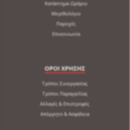
Κατάστημα-Ωράριο
Μεγεθολόγιο
Παροχές
Επικοινωνία
ΟΡΟΙ ΧΡΗΣΗΣ
Τρόποι Συνεργασίας
Τρόποι Παραγγελίας
Αλλαγές & Επιστροφές
Απόρρητο & Ασφάλεια