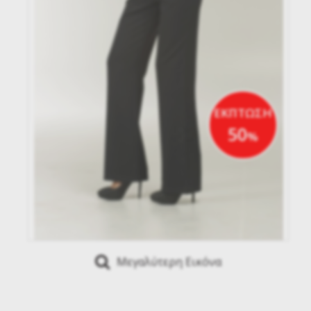
ΕΚΠΤΩΣΗ
50
%
Μεγαλύτερη Εικόνα