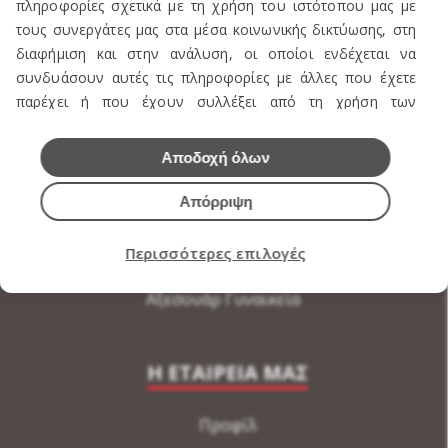
ΠΡΟΪΟΝΤΑ
πληροφορίες σχετικά με τη χρήση του ιστότοπου μας με
τους συνεργάτες μας στα μέσα κοινωνικής δικτύωσης, στη
Πωλείται Εξοπλισμός καταστήματος ενδυμάτων
διαφήμιση και στην ανάλυση, οι οποίοι ενδέχεται να
συνδυάσουν αυτές τις πληροφορίες με άλλες που έχετε
Ανδρική Ενδυση
παρέχει ή που έχουν συλλέξει από τη χρήση των
Γυναικεία Ένδυση
υπηρεσιών τους.
Υποδήματα
Αποδοχή όλων
Εσώρουχα Ανδρικά
Απόρριψη
Εσώρουχα Γυναικεία
Περισσότερες επιλογές
Αξεσουάρ Ανδρικά
Αξεσουάρ Γυναικεία
Η ΕΤΑΙΡΕΙΑ ΜΑΣ
Προφίλ