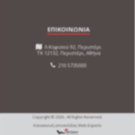
ΕΠΙΚΟΙΝΩΝΙΑ
Λ.Κηφισού 92, Περιστέρι
TK 12132, Περιστέρι, Αθήνα
210 5735000
Copyright © 2026 , All Rights Reserved.
Κατασκευή ιστοσελίδας Web-Experts