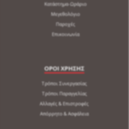
Κατάστημα-Ωράριο
Μεγεθολόγιο
Παροχές
Επικοινωνία
ΟΡΟΙ ΧΡΗΣΗΣ
Τρόποι Συνεργασίας
Τρόποι Παραγγελίας
Αλλαγές & Επιστροφές
Απόρρητο & Ασφάλεια