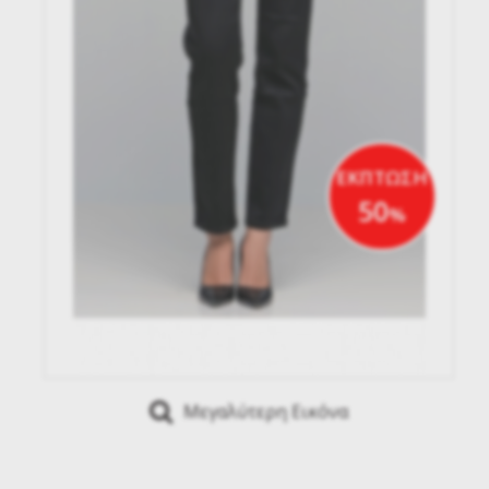
ΕΚΠΤΩΣΗ
50
%
Μεγαλύτερη Εικόνα