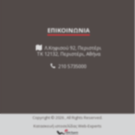
ΕΠΙΚΟΙΝΩΝΙΑ
Λ.Κηφισού 92, Περιστέρι
TK 12132, Περιστέρι, Αθήνα
210 5735000
Copyright © 2026 , All Rights Reserved.
Κατασκευή ιστοσελίδας Web-Experts