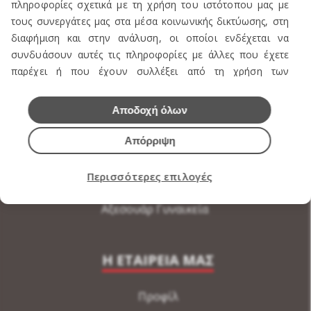
ΠΡΟΪΟΝΤΑ
πληροφορίες σχετικά με τη χρήση του ιστότοπου μας με
τους συνεργάτες μας στα μέσα κοινωνικής δικτύωσης, στη
Πωλείται Εξοπλισμός καταστήματος ενδυμάτων
διαφήμιση και στην ανάλυση, οι οποίοι ενδέχεται να
συνδυάσουν αυτές τις πληροφορίες με άλλες που έχετε
Ανδρική Ενδυση
παρέχει ή που έχουν συλλέξει από τη χρήση των
Γυναικεία Ένδυση
υπηρεσιών τους.
Υποδήματα
Αποδοχή όλων
Εσώρουχα Ανδρικά
Απόρριψη
Εσώρουχα Γυναικεία
Περισσότερες επιλογές
Αξεσουάρ Ανδρικά
Αξεσουάρ Γυναικεία
Η ΕΤΑΙΡΕΙΑ ΜΑΣ
Προφίλ