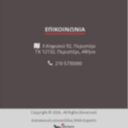
ΕΠΙΚΟΙΝΩΝΙΑ
Λ.Κηφισού 92, Περιστέρι
TK 12132, Περιστέρι, Αθήνα
210 5735000
Copyright © 2026 , All Rights Reserved.
Κατασκευή ιστοσελίδας Web-Experts