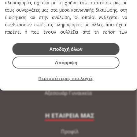
ΠΡΟΪΟΝΤΑ
πληροφορίες σχετικά με τη χρήση του ιστότοπου μας με
τους συνεργάτες μας στα μέσα κοινωνικής δικτύωσης, στη
διαφήμιση και στην ανάλυση, οι οποίοι ενδέχεται να
Πωλείται Εξοπλισμός καταστήματος ενδυμάτων
συνδυάσουν αυτές τις πληροφορίες με άλλες που έχετε
Ανδρική Ενδυση
παρέχει ή που έχουν συλλέξει από τη χρήση των
Γυναικεία Ένδυση
υπηρεσιών τους.
Αποδοχή όλων
Υποδήματα
Εσώρουχα Ανδρικά
Απόρριψη
Εσώρουχα Γυναικεία
Περισσότερες επιλογές
Αξεσουάρ Ανδρικά
Αξεσουάρ Γυναικεία
Η ΕΤΑΙΡΕΙΑ ΜΑΣ
Προφίλ