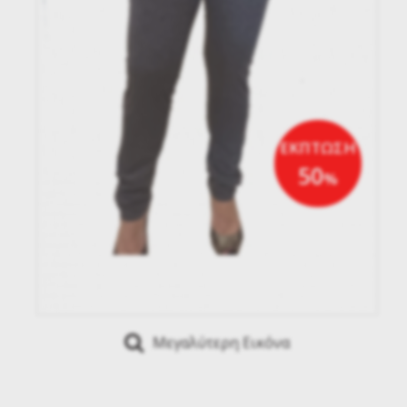
ΕΚΠΤΩΣΗ
50
%
Μεγαλύτερη Εικόνα