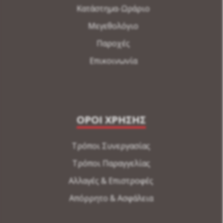
Κατάστημα-Ωράριο
Μεγεθολόγιο
Παροχές
Επικοινωνία
ΟΡΟΙ ΧΡΗΣΗΣ
Τρόποι Συνεργασίας
Τρόποι Παραγγελίας
Αλλαγές & Επιστροφές
Απόρρητο & Ασφάλεια