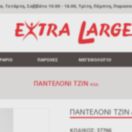
Τετάρτη, Σαββάτο 10.00 - 16.00, Τρίτη, Πέμπτη, Παρασκευή
ΡΑΡΙΟ
ΠΑΡΟΧΕΣ
ΜΕΓΕΘΟΛΟΓΙΟ
ΠΑΝΤΕΛΟΝΙ ΤΖΙΝ
ΚΩΔ
ΠΑΝΤΕΛΟΝΙ ΤΖΙΝ
KΩΔΙΚΌΣ: 37766