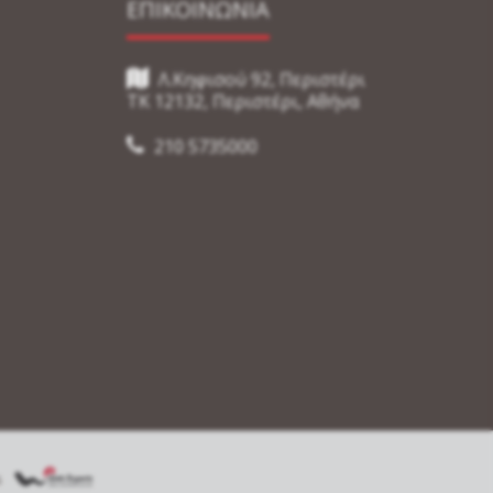
ΕΠΙΚΟΙΝΩΝΙΑ
Λ.Κηφισού 92, Περιστέρι
TK 12132, Περιστέρι, Αθήνα
210 5735000
s