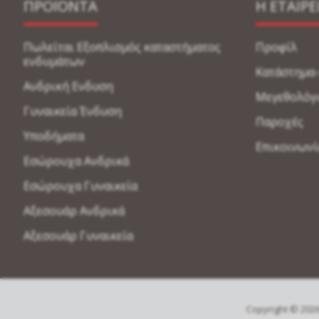
ΠΡΟΪΟΝΤΑ
Η ΕΤΑΙΡΕ
Πωλείται Εξοπλισμός καταστήματος
Προφίλ
ενδυμάτων
Κατάστημα
Ανδρική Ενδυση
Μεγεθολόγ
Γυναικεία Ένδυση
Παροχές
Υποδήματα
Επικοινωνί
Εσώρουχα Ανδρικά
Εσώρουχα Γυναικεία
Αξεσουάρ Ανδρικά
Αξεσουάρ Γυναικεία
Copyright © 2026 