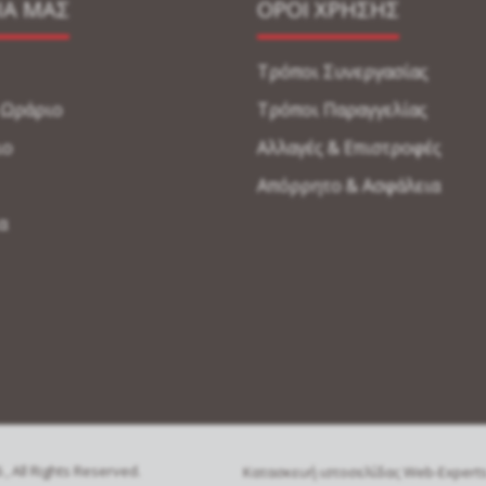
ΙΑ ΜΑΣ
ΟΡΟΙ ΧΡΗΣΗΣ
Τρόποι Συνεργασίας
-Ωράριο
Τρόποι Παραγγελίας
ιο
Αλλαγές & Επιστροφές
Απόρρητο & Ασφάλεια
α
, All Rights Reserved.
Κατασκευή ιστοσελίδας Web-Expert