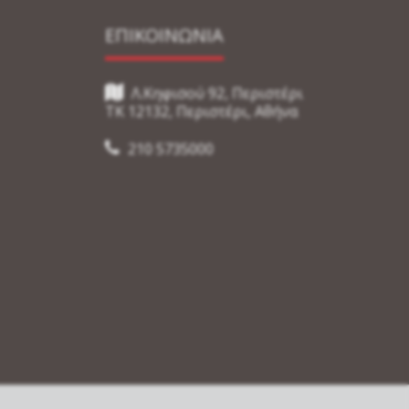
ΕΠΙΚΟΙΝΩΝΙΑ
Λ.Κηφισού 92, Περιστέρι
TK 12132, Περιστέρι, Αθήνα
210 5735000