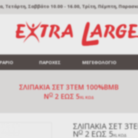
Τετάρτη, Σαββάτο 10.00 - 16.00, Τρίτη, Πέμπτη, Παρασκευή
ΡΑΡΙΟ
ΠΑΡΟΧΕΣ
ΜΕΓΕΘΟΛΟΓΙΟ
ΣΛΙΠΑΚΙΑ ΣΕΤ 3ΤΕΜ 100%ΒΜΒ
O
N
2 ΕΩΣ 5
XL
ΚΩΔ
ΣΛΙΠΑΚΙΑ ΣΕΤ 3
O
N
2 ΕΩΣ 5
XL
ΚΩΔ