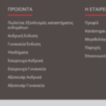
ΠΡΟΪΟΝΤΑ
Η ΕΤΑΙΡΕ
Πωλείται Εξοπλισμός καταστήματος
Προφίλ
ενδυμάτων
Κατάστημα
Ανδρική Ενδυση
Μεγεθολόγ
Γυναικεία Ένδυση
Παροχές
Υποδήματα
Επικοινωνί
Εσώρουχα Ανδρικά
Εσώρουχα Γυναικεία
Αξεσουάρ Ανδρικά
Αξεσουάρ Γυναικεία