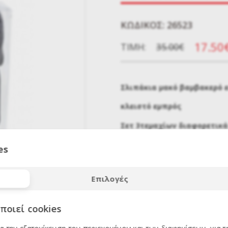
KΩΔΙΚΌΣ: 26523
17.50
ΤΙΜΉ:
35.00€
Σλιπάκια μακό βαμβακερό 
κλειστό εμπρός
Σετ 3τεμαχίων διαφορετικ
μέγεθος 2 έως 5
es
ΕΚΠΤΩΣΗ
50
%
Επιλογές
ποιεί cookies